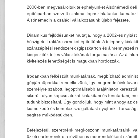
2000-ben megvásároltuk telephelyünket Alsónémedi déli Ip
építőiparban szerzett szakmai tapasztalatunkat kamatozta
Alsónémedin a családi vállalkozásunk újabb fejezete.
Dinamikus fejlődésünket mutatja, hogy a 2002-es nyitást
hőszigetelt raktárcsarnokot építettünk. A telephely kialakí
szárazépítési rendszerek (gipszkarton és álmennyezeti re
kiegészítők teljes választékának forgalmazása. Az általu
kivitelezés lehetőségét is magukban hordozzák.
Irodánkban felkészült munkatársak, megbízható adminisztrá
gépjárműparkkal rendelkezünk, így megrendelőink fuvarigén
személyre szabott, legoptimálisabb árajánlaton keresztül a
sikerült olyan kapcsolatokat kialakítani és fenntartani, 
tudunk biztosítani. Úgy gondoljuk, hogy mint ahogy az ö
kiemelkedő és komplex szolgáltatást nyújtunk. Társaság
segítse működésükben.
Befejezésül, szeretnénk megköszönni munkatársaink, vala
üzleti partnereinkre a jövőben is megrendelőként számít