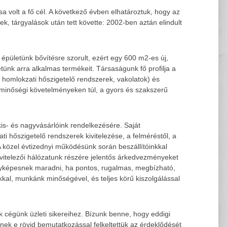
a volt a fő cél. A következő évben elhatároztuk, hogy az
, tárgyalások után tett követte: 2002-ben aztán elindult
pületünk bővítésre szorult, ezért egy 600 m2-es új,
letünk arra alkalmas termékeit. Társaságunk fő profilja a
, homlokzati hőszigetelő rendszerek, vakolatok) és
ő minőségi követelményeken túl, a gyors és szakszerű
kis- és nagyvásárlóink rendelkezésére. Saját
ti hőszigetelő rendszerek kivitelezése, a felméréstől, a
. A közel évtizednyi működésünk során beszállítóinkkal
kivitelezői hálózatunk részére jelentős árkedvezményeket
senyképesnek maradni, ha pontos, rugalmas, megbízható,
al, munkánk minőségével, és teljes körű kiszolgálással
 cégünk üzleti sikereihez. Bízunk benne, hogy eddigi
nek e rövid bemutatkozással felkeltettük az érdeklődését