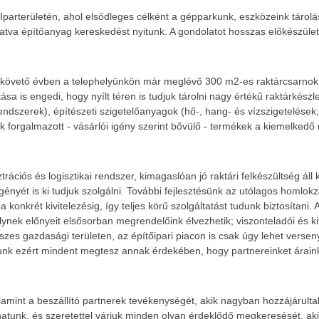
arterületén, ahol elsődleges célként a gépparkunk, eszközeink tárolás
tva építőanyag kereskedést nyitunk. A gondolatot hosszas előkészületek
 követő évben a telephelyünkön már meglévő 300 m2-es raktárcsarnok é
tása is engedi, hogy nyílt téren is tudjuk tárolni nagy értékű raktárkész
ndszerek), építészeti szigetelőanyagok (hő-, hang- és vízszigetelések
nk forgalmazott - vásárlói igény szerint bővülő - termékek a kiemelked
ciós és logisztikai rendszer, kimagaslóan jó raktári felkészültség áll 
yét is ki tudjuk szolgálni. További fejlesztésünk az utólagos homlokza
 konkrét kivitelezésig, így teljes körű szolgáltatást tudunk biztosítani
melynek előnyeit elsősorban megrendelőink élvezhetik; viszonteladói és 
sszes gazdasági területen, az építőipari piacon is csak úgy lehet ver
unk ezért mindent megtesz annak érdekében, hogy partnereinket árainkk
mint a beszállító partnerek tevékenységét, akik nagyban hozzájárultak
hatunk, és szeretettel várjuk minden olyan érdeklődő megkeresését, aki