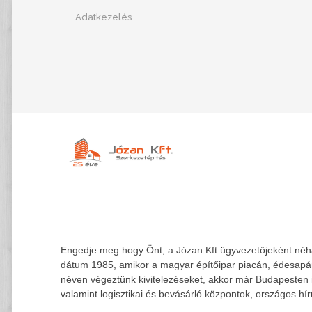
Adatkezelés
Engedje meg hogy Önt, a Józan Kft ügyvezetőjeként néhán
dátum 1985, amikor a magyar építőipar piacán, édesapám
néven végeztünk kivitelezéseket, akkor már Budapesten is
valamint logisztikai és bevásárló központok, országos hír