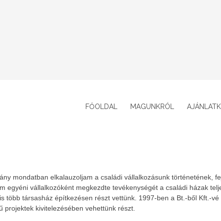
FŐOLDAL
MAGUNKRÓL
AJÁNLATK
y mondatban elkalauzoljam a családi vállalkozásunk történetének, fej
 egyéni vállalkozóként megkezdte tevékenységét a családi házak teljes
 több társasház építkezésen részt vettünk. 1997-ben a Bt.-ből Kft.-vé 
ű projektek kivitelezésében vehettünk részt.